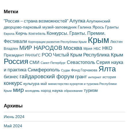
Метки
Алупка
"Россия – страна возможностей"
Алупкинский
дворцово-парковый музей-заповедник
Галина Ярось
Гранты
Конкурсы. Гранты. Премии.
Керчь
Коктебель
Европа
Крым
Фестивали
Люстин
Корпорации развития Республики Крым
МИР НАРОДОВ
Москва
НКО
Владлен
Мрия
НБС
Республика Крым
РОО Чистый Крым
Президент
РАНХиГС
Россия
Севастополь
Серия наука
СМИ
Санкт-Петербург
Ялта
Симферополь
и практика
Фонд Горчакова
Судак
гайдаровский форум
грант
бизнес
история
интернет
конкурс
культура
май
министерство курортов и туризма Республики
мир
туризм
наука
народ
Крым
молодежь
образование
Архивы
Июнь 2024
Май 2024