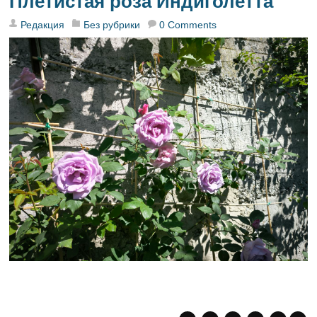
Плетистая роза Индиголетта
Редакция
Без рубрики
0 Comments