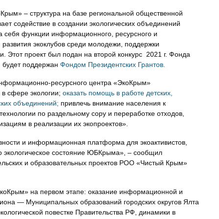
рым» – структура на базе региональной общественной
ает содействие в создании экологических объединений
а себя функции информационного, ресурсного и
 развития экоклубов среди молодежи, поддержки
и. Этот проект был подан на второй конкурс 2021 г. Фонда
н будет поддержан
Фондом Президентских Грантов.
 информационно-ресурсного центра «ЭкоКрым»
 в сфере экологии;
оказать помощь в работе детских,
ских объединений;
привлечь внимание населения к
технологии по раздельному сору и переработке отходов,
зациям в реализации их экопроектов».
ивности и информационная платформа для экоактивистов,
но экологическое состояние ЮБКрыма», – сообщил
тельских и образовательных проектов РОО «Чистый Крым»
ЭкоКрым» на первом этапе: оказание информационной и
иона — Муниципальных образований городских округов Ялта
экологической повестке Правительства РФ, динамики в