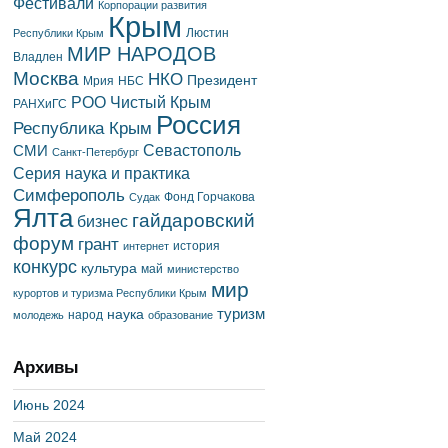
Фестивали
Корпорации развития
Крым
Люстин
Республики Крым
МИР НАРОДОВ
Владлен
Москва
НКО
Президент
Мрия
НБС
РОО Чистый Крым
РАНХиГС
Россия
Республика Крым
Севастополь
СМИ
Санкт-Петербург
Серия наука и практика
Симферополь
Фонд Горчакова
Судак
Ялта
гайдаровский
бизнес
форум
грант
история
интернет
конкурс
культура
май
министерство
мир
курортов и туризма Республики Крым
туризм
наука
народ
молодежь
образование
Архивы
Июнь 2024
Май 2024