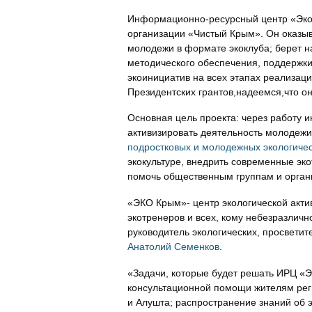
Информационно-ресурсный центр «ЭкоК
организации «Чистый Крым». Он оказыв
молодежи в формате экоклуба; берет н
методического обеспечения, поддержки
экоинициатив на всех этапах реализаци
Президентских грантов,надеемся,что о
Основная цель проекта: через работу
активизировать деятельность молодежи
подростковых и молодежных экологиче
экокультуре, внедрить современные эко
помочь общественным группам и органи
«ЭКО Крым»- центр экологической акт
экотренеров и всех, кому небезразлич
руководитель экологических, просвети
Анатолий Семенков
.
«Задачи, которые будет решать ИРЦ «
консультационной помощи жителям рег
и Алушта; распространение знаний об 