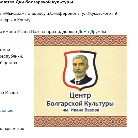
роются Дни болгарской культуры
не «Мычара» по адресу :г.Симферополь, ул.Жуковского , 9
льтуры в Крыму.
ры имени Ивана Вазова
при поддержке
Дома Дружбы
ители
республики,
общества
во Ивана
овлению
та крымских