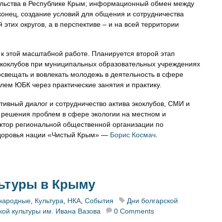
льства в Республике Крым; информационный обмен между
онец, создание условий для общения и сотрудничества
этих округов, а в перспективе – и на всей территории
 к этой масштабной работе. Планируется второй этап
экоклубов при муниципальных образовательных учреждениях
свещать и вовлекать молодежь в деятельность в сфере
лем ЮБК через практические занятия и практику.
тивный диалог и сотрудничество актива экоклубов, СМИ и
 решения проблем в сфере экологии на местном и
ктор региональной общественной организации по
здоровья нации «Чистый Крым» —
Борис Космач
.
льтуры в Крыму
народные
,
Культура
,
НКА
,
События
Дни болгарской
кой культуры им. Ивана Вазова
0 Comments