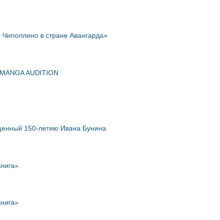
Чиполлино в стране Авангарда»
T MANGA AUDITION
вященный 150-летию Ивана Бунина
книга»
книга»