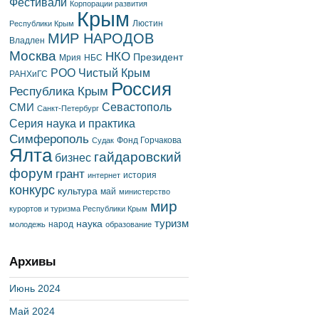
Фестивали
Корпорации развития
Крым
Люстин
Республики Крым
МИР НАРОДОВ
Владлен
Москва
НКО
Президент
Мрия
НБС
РОО Чистый Крым
РАНХиГС
Россия
Республика Крым
Севастополь
СМИ
Санкт-Петербург
Серия наука и практика
Симферополь
Фонд Горчакова
Судак
Ялта
гайдаровский
бизнес
форум
грант
история
интернет
конкурс
культура
май
министерство
мир
курортов и туризма Республики Крым
туризм
наука
народ
молодежь
образование
Архивы
Июнь 2024
Май 2024