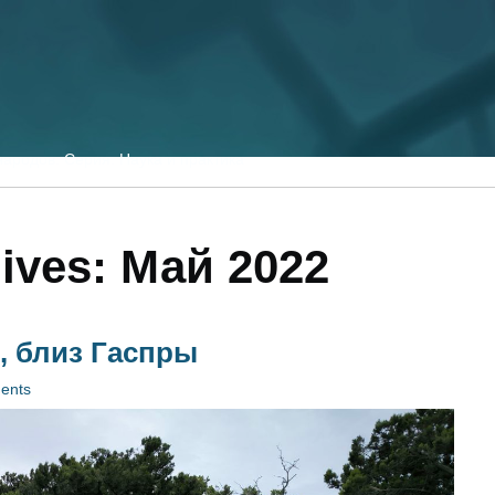
ародов. Серия: Наука и практика
ives:
Май 2022
, близ Гаспры
ents