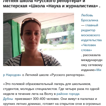
Летняя школа «Русского репортера» и
мастерская «Школа «Наука и журналистика» .
Любовь
Бросалина
—
главный
редактор
московского
издательства
«Человек
слова»
,
рассказала
международн
ому сетевому
изданию
«Ми
р Народов»
о Летняей школе «Русского репортера».
«Это полевой образовательный лагерь для школьников,
студентов, молодых специалистов. Где четыре раза по одной
неделе в течение лета на Волгу в
районе города
Дубны
приезжают 300-400 человек. Они живут в палатках и
хрупких летних домиках, готовят на открытом огне в огромных