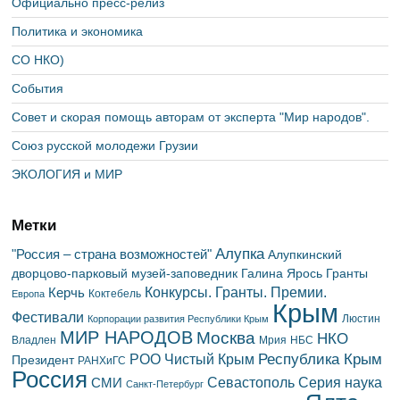
Официально пресс-релиз
Политика и экономика
СО НКО)
События
Совет и скорая помощь авторам от эксперта "Мир народов".
Союз русской молодежи Грузии
ЭКОЛОГИЯ и МИР
Метки
Алупка
"Россия – страна возможностей"
Алупкинский
дворцово-парковый музей-заповедник
Галина Ярось
Гранты
Конкурсы. Гранты. Премии.
Керчь
Коктебель
Европа
Крым
Фестивали
Люстин
Корпорации развития Республики Крым
МИР НАРОДОВ
Москва
НКО
Владлен
Мрия
НБС
Республика Крым
РОО Чистый Крым
Президент
РАНХиГС
Россия
Севастополь
Серия наука
СМИ
Санкт-Петербург