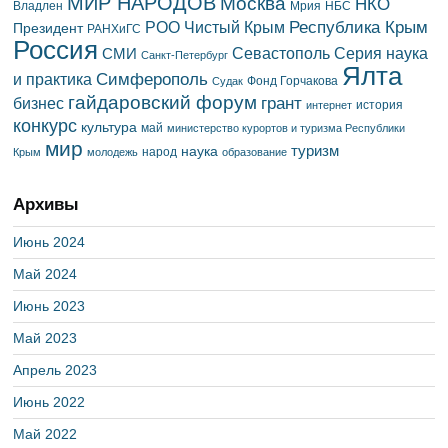
МИР НАРОДОВ
Москва
НКО
Владлен
Мрия
НБС
Республика Крым
РОО Чистый Крым
Президент
РАНХиГС
Россия
Севастополь
Серия наука
СМИ
Санкт-Петербург
Ялта
Симферополь
и практика
Фонд Горчакова
Судак
гайдаровский форум
грант
бизнес
история
интернет
конкурс
культура
май
министерство курортов и туризма Республики
мир
туризм
наука
народ
Крым
молодежь
образование
Архивы
Июнь 2024
Май 2024
Июнь 2023
Май 2023
Апрель 2023
Июнь 2022
Май 2022