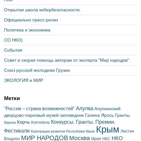
Открытая школа кибербезопасности.
Официально пресс-релиз
Политика и экономика
СО НКО)
События
Совет и скорая помощь авторам от эксперта "Мир народов".
Союз русской молодежи Грузии
ЭКОЛОГИЯ и МИР
Метки
Алупка
"Россия – страна возможностей"
Алупкинский
дворцово-парковый музей-заповедник
Галина Ярось
Гранты
Конкурсы. Гранты. Премии.
Керчь
Коктебель
Европа
Крым
Фестивали
Люстин
Корпорации развития Республики Крым
МИР НАРОДОВ
Москва
НКО
Владлен
Мрия
НБС