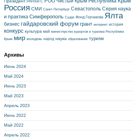
Республика Крым
РОО Чистый Крым
Президент
РАНХиГС
Россия
Севастополь
Серия наука
СМИ
Санкт-Петербург
Ялта
Симферополь
и практика
Фонд Горчакова
Судак
гайдаровский форум
грант
бизнес
история
интернет
конкурс
культура
май
министерство курортов и туризма Республики
мир
туризм
наука
народ
Крым
молодежь
образование
Архивы
Июнь 2024
Май 2024
Июнь 2023
Май 2023
Апрель 2023
Июнь 2022
Май 2022
Апрель 2022