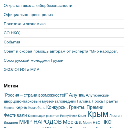
Открытая школа кибербезопасности.
Официально пресс-релиз
Политика и экономика
СО НКО)
События
Совет и скорая помощь авторам от эксперта "Мир народов".
Союз русской молодежи Грузии
ЭКОЛОГИЯ и МИР
Метки
Алупка
"Россия – страна возможностей"
Алупкинский
дворцово-парковый музей-заповедник
Галина Ярось
Гранты
Конкурсы. Гранты. Премии.
Керчь
Коктебель
Европа
Крым
Фестивали
Люстин
Корпорации развития Республики Крым
МИР НАРОДОВ
Москва
НКО
Владлен
Мрия
НБС