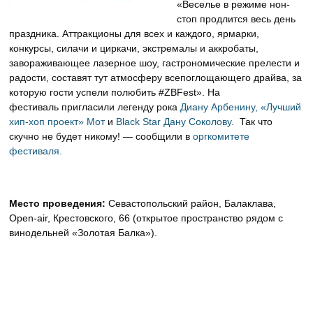
«Веселье в режиме нон-
стоп продлится весь день
праздника. Аттракционы для всех и каждого, ярмарки,
конкурсы, силачи и циркачи, экстремалы и аккробаты,
завораживающее лазерное шоу, гастрономические прелести и
радости, составят тут атмосферу всепоглощающего драйва, за
которую гости успели полюбить #ZBFest». На
фестиваль пригласили легенду рока
Диану Арбенину,
«Лучший
хип-хоп проект» Мот
и
Black Star Дану Соколову.
Так что
скучно не будет никому! — сообщили в
оргкомитете
фестиваля.
Место проведения:
Севастопольский район, Балаклава,
Open-air, Крестовского, 66 (открытое пространство рядом с
винодельней «Золотая Балка»).