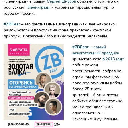
«Ленинград» в Крыму.
Сергей Шнуров
объявил о том, что он
роспускает
«Ленинград»
и устраивает прощальный тур по
городам России.
#ZBFest
– это фестиваль на виноградниках вне жанровых
рамок, который проходит на фоне прекрасной крымской
природы, в окружении гор и виноградников Балаклавы.
#ZBFest
— самый
зажигательный праздник
крымского лета
в 2018 году
побил рекорд
посещаемости, собрав на
огромном фестивальном
поле под открытым небом
более 25 тысяч
зрителей. А этим летом
событие обещает стать не
менее грандиозным и
одновременно –
искренним и душевным.