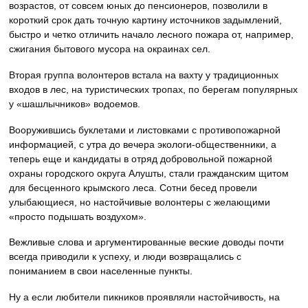
возрастов, от совсем юных до пенсионеров, позволили в
короткий срок дать точную картину источников задымлений,
быстро и четко отличить начало лесного пожара от, например,
сжигания бытового мусора на окраинах сел.
Вторая группа волонтеров встала на вахту у традиционных
входов в лес, на туристических тропах, по берегам популярных
у «шашлычников» водоемов.
Вооружившись буклетами и листовками с противопожарной
информацией, с утра до вечера экологи-общественники, а
теперь еще и кандидаты в отряд добровольной пожарной
охраны городского округа Алушты, стали гражданским щитом
для бесценного крымского леса. Сотни бесед провели
улыбающиеся, но настойчивые волонтеры с желающими
«просто подышать воздухом».
Вежливые слова и аргументированные веские доводы почти
всегда приводили к успеху, и люди возвращались с
пониманием в свои населенные пункты.
Ну а если любители пикников проявляли настойчивость, на