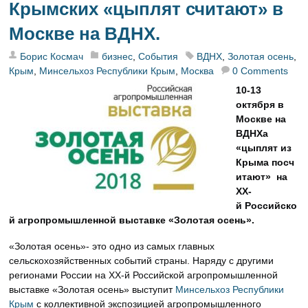
Крымских «цыплят считают» в
Москве на ВДНХ.
Борис Космач
бизнес
,
События
ВДНХ
,
Золотая осень
,
Крым
,
Минсельхоз Республики Крым
,
Москва
0 Comments
10-13
октября в
Москве на
ВДНХа
«цыплят
из
Крыма
посч
итают» на
XX-
й
Российско
й агропромышленной выставке «Золотая осень».
«Золотая осень»- это одно из самых главных
сельскохозяйственных событий страны. Наряду с другими
регионами России на
XX-й
Российской агропромышленной
выставке «Золотая осень» выступит
Минсельхоз Республики
Крым
с коллективной экспозицией агропромышленного