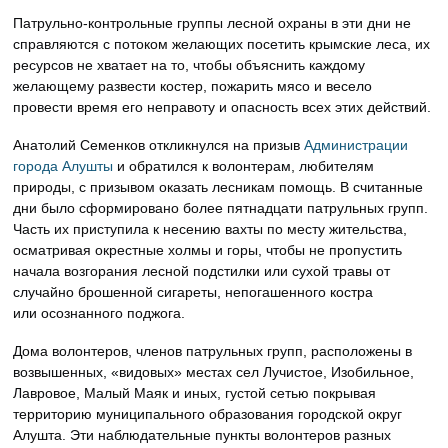
Патрульно-контрольные группы лесной охраны в эти дни не
справляются с потоком желающих посетить крымские леса, их
ресурсов не хватает на то, чтобы объяснить каждому
желающему развести костер, пожарить мясо и весело
провести время его неправоту и опасность всех этих действий.
Анатолий Семенков откликнулся на призыв
Администрации
города Алушты
и обратился к волонтерам, любителям
природы, с призывом оказать лесникам помощь. В считанные
дни было сформировано более пятнадцати патрульных групп.
Часть их приступила к несению вахты по месту жительства,
осматривая окрестные холмы и горы, чтобы не пропустить
начала возгорания лесной подстилки или сухой травы от
случайно брошенной сигареты, непогашенного костра
или осознанного поджога.
Дома волонтеров, членов патрульных групп, расположены в
возвышенных, «видовых» местах сел Лучистое, Изобильное,
Лавровое, Малый Маяк и иных, густой сетью покрывая
территорию муниципального образования городской округ
Алушта. Эти наблюдательные пункты волонтеров разных