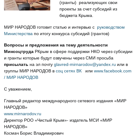
(гранты) реализующих свои
проекты за счет субсидий из
бюджета Крыма.
МИР НАРОДОВ готовит статью и интервью с
руководством
Министерства
по итогу конкурса субсидий (грантов)
Вопросы и предложения на тему деятельности
Минсоцтруда
РКрым в сфере поддержки НКО через субсидии
и гранты которые будут озвучены через СМИ просьба
присылать
на эл почту
glavred-mirnarodov@yandex.ru
или в
группы МИР НАРОДОВ в
соц сетях ВК
или
www.facebook.com
/ МИР НАРОДОВ
С уважением,
Главный редактор международного сетевого издания «МИР
НАРОДОВ»
www.mirnarodov.ru
Директор РОО «Чистый Крым»- издатель МСИ «МИР
НАРОДОВ»
Космач Борис Владимирович