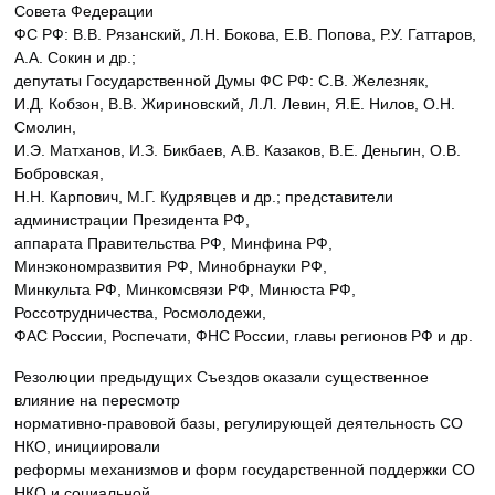
Совета Федерации
ФС РФ: В.В. Рязанский, Л.Н. Бокова, Е.В. Попова, Р.У. Гаттаров,
А.А. Сокин и др.;
депутаты Государственной Думы ФС РФ: С.В. Железняк,
И.Д. Кобзон, В.В. Жириновский, Л.Л. Левин, Я.Е. Нилов, О.Н.
Смолин,
И.Э. Матханов, И.З. Бикбаев, А.В. Казаков, В.Е. Деньгин, О.В.
Бобровская,
Н.Н. Карпович, М.Г. Кудрявцев и др.; представители
администрации Президента РФ,
аппарата Правительства РФ, Минфина РФ,
Минэкономразвития РФ, Минобрнауки РФ,
Минкульта РФ, Минкомсвязи РФ, Минюста РФ,
Россотрудничества, Росмолодежи,
ФАС России, Роспечати, ФНС России, главы регионов РФ и др.
Резолюции предыдущих Съездов оказали существенное
влияние на пересмотр
нормативно-правовой базы, регулирующей деятельность СО
НКО, инициировали
реформы механизмов и форм государственной поддержки СО
НКО и социальной