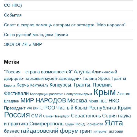
СО НКО)
События
Совет и скорая помощь авторам от эксперта "Мир народов".
Союз русской молодежи Грузии
ЭКОЛОГИЯ и МИР
Метки
Алупка
"Россия – страна возможностей"
Алупкинский
дворцово-парковый музей-заповедник
Галина Ярось
Гранты
Конкурсы. Гранты. Премии.
Керчь
Коктебель
Европа
Крым
Фестивали
Люстин
Корпорации развития Республики Крым
МИР НАРОДОВ
Москва
НКО
Владлен
Мрия
НБС
Республика Крым
РОО Чистый Крым
Президент
РАНХиГС
Россия
Севастополь
Серия наука
СМИ
Санкт-Петербург
Ялта
Симферополь
и практика
Фонд Горчакова
Судак
гайдаровский форум
грант
бизнес
история
интернет