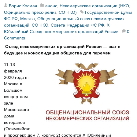
Борис Космач
анонс
,
Некомерческие организации (НКО
,
Официально пресс-релиз
,
СО НКО)
Государственной Думы
ФС РФ
,
Москва
,
Общенациональный союз некоммерческих
организаций
,
СО НКО
,
Совета Федерации ФС РФ
,
Х
Юбилейный Съезд некоммерческих организаций России
0
Comments
Съезд некоммерческих организаций России — шаг в
будущее и консолидация общества для перемен.
11-13
февраля
2020 года в г.
Москве в
Большом
концертном
зале
Московского
дома
ветеранов
(Олимпийски
й проспект, дом 7, корпус 2) состоится Х Юбилейный