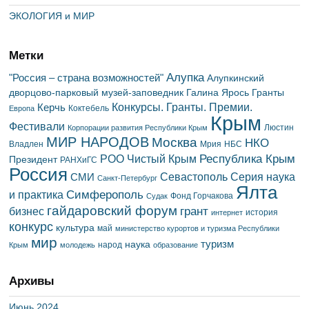
ЭКОЛОГИЯ и МИР
Метки
Алупка
"Россия – страна возможностей"
Алупкинский
дворцово-парковый музей-заповедник
Галина Ярось
Гранты
Конкурсы. Гранты. Премии.
Керчь
Коктебель
Европа
Крым
Фестивали
Люстин
Корпорации развития Республики Крым
МИР НАРОДОВ
Москва
НКО
Владлен
Мрия
НБС
Республика Крым
РОО Чистый Крым
Президент
РАНХиГС
Россия
Севастополь
Серия наука
СМИ
Санкт-Петербург
Ялта
Симферополь
и практика
Фонд Горчакова
Судак
гайдаровский форум
грант
бизнес
история
интернет
конкурс
культура
май
министерство курортов и туризма Республики
мир
туризм
наука
народ
Крым
молодежь
образование
Архивы
Июнь 2024